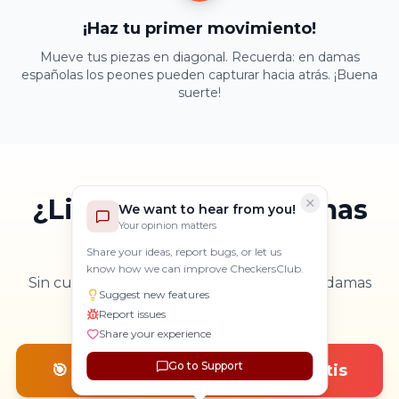
¡Haz tu primer movimiento!
Mueve tus piezas en diagonal. Recuerda: en damas
españolas los peones pueden capturar hacia atrás. ¡Buena
suerte!
¿Listo para jugar Damas
We want to hear from you!
Your opinion matters
Españolas?
Share your ideas, report bugs, or let us
know how we can improve CheckersClub.
Sin cuentas, sin descargas, sin costos. Solo damas
Suggest new features
españolas puras en tu navegador.
Report issues
Share your experience
Go to Support
🎯 Jugar Damas Españolas — Gratis